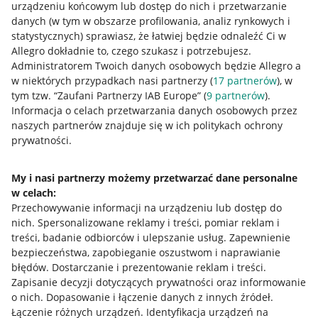
urządzeniu końcowym lub dostęp do nich i przetwarzanie
danych (w tym w obszarze profilowania, analiz rynkowych i
statystycznych) sprawiasz, że łatwiej będzie odnaleźć Ci w
Nawigacja
Allegro dokładnie to, czego szukasz i potrzebujesz.
Przydatne informacje
Administratorem Twoich danych osobowych będzie Allegro a
w niektórych przypadkach nasi partnerzy (
17
partnerów
), w
Jak to działa
tym tzw. “Zaufani Partnerzy IAB Europe” (
9
partnerów
).
Informacja o celach przetwarzania danych osobowych przez
Napisz do nas
naszych partnerów znajduje się w ich politykach ochrony
prywatności.
Allegro Gadane dla sprzedających
Allegro Gadane dla kupujących
My i nasi partnerzy możemy przetwarzać dane personalne
Mapa miejscowości
w celach:
Przechowywanie informacji na urządzeniu lub dostęp do
nich
.
Spersonalizowane reklamy i treści, pomiar reklam i
Informacje prawne
treści, badanie odbiorców i ulepszanie usług
.
Zapewnienie
bezpieczeństwa, zapobieganie oszustwom i naprawianie
Regulamin
błędów
.
Dostarczanie i prezentowanie reklam i treści
.
Polityka plików "cookies"
Zapisanie decyzji dotyczących prywatności oraz informowanie
o nich
.
Dopasowanie i łączenie danych z innych źródeł
.
Ustawienia plików "cookies"
Łączenie różnych urządzeń
.
Identyfikacja urządzeń na