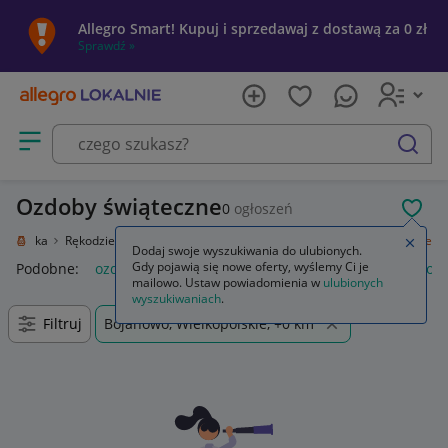
Allegro Smart! Kupuj i sprzedawaj z dostawą za 0 zł
Sprawdź »
Otwórz menu z kategoriami
szukaj
Ozdoby świąteczne
0
ogłoszeń
POL
e i sztuka
Rękodzieło
Przedmioty ręcznie wykonane
Ozdoby świąteczne
Zamkn
Dodaj swoje wyszukiwania do ulubionych.
Gdy pojawią się nowe oferty, wyślemy Ci je
Podobne:
ozdoby świąteczne
ozdoby świąteczne boże narod
mailowo. Ustaw powiadomienia w
ulubionych
wyszukiwaniach
.
Filtruj
Bojanowo, Wielkopolskie, +0 km