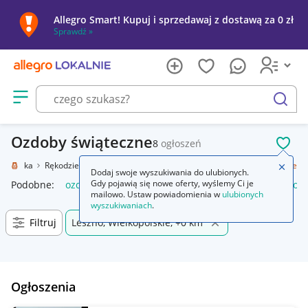
Allegro Smart! Kupuj i sprzedawaj z dostawą za 0 zł
Sprawdź »
Otwórz menu z kategoriami
szukaj
Ozdoby świąteczne
8
ogłoszeń
POL
e i sztuka
Rękodzieło
Przedmioty ręcznie wykonane
Ozdoby świąteczne
Zamkn
Dodaj swoje wyszukiwania do ulubionych.
Gdy pojawią się nowe oferty, wyślemy Ci je
Podobne:
ozdoby świąteczne
ozdoby świąteczne boże narod
mailowo. Ustaw powiadomienia w
ulubionych
wyszukiwaniach
.
Filtruj
Leszno, Wielkopolskie, +0 km
Ogłoszenia