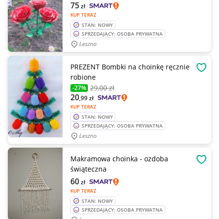
75
zł
KUP TERAZ
STAN: NOWY
SPRZEDAJĄCY: OSOBA PRYWATNA
Leszno
PREZENT Bombki na choinkę ręcznie
OBSE
robione
29
,00 zł
-27%
20
,99
zł
KUP TERAZ
STAN: NOWY
SPRZEDAJĄCY: OSOBA PRYWATNA
Leszno
Makramowa choinka - ozdoba
OBSE
świąteczna
60
zł
KUP TERAZ
STAN: NOWY
SPRZEDAJĄCY: OSOBA PRYWATNA