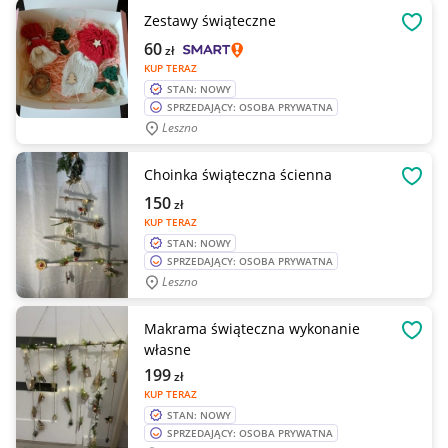
Zestawy świąteczne
OBSE
60
zł
KUP TERAZ
STAN: NOWY
SPRZEDAJĄCY: OSOBA PRYWATNA
Leszno
Choinka świąteczna ścienna
OBSE
150
zł
KUP TERAZ
STAN: NOWY
SPRZEDAJĄCY: OSOBA PRYWATNA
Leszno
Makrama świąteczna wykonanie
OBSE
własne
199
zł
KUP TERAZ
STAN: NOWY
SPRZEDAJĄCY: OSOBA PRYWATNA