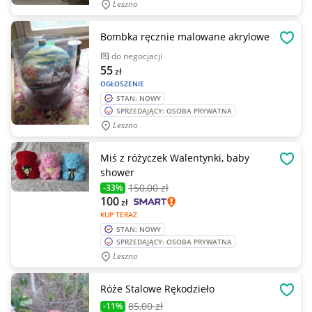
Leszno
Bombka ręcznie malowane akrylowe
OBSE
do negocjacji
55
zł
OGŁOSZENIE
STAN: NOWY
SPRZEDAJĄCY: OSOBA PRYWATNA
Leszno
Miś z różyczek Walentynki, baby
OBSE
shower
150
,00 zł
-33%
100
zł
KUP TERAZ
STAN: NOWY
SPRZEDAJĄCY: OSOBA PRYWATNA
Leszno
Róże Stalowe Rękodzieło
OBSE
85
,00 zł
-11%