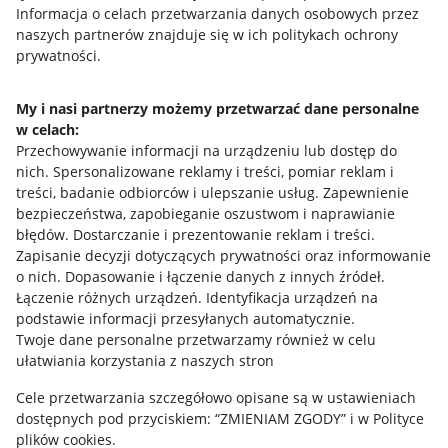
Przydatne informacje
Informacja o celach przetwarzania danych osobowych przez
naszych partnerów znajduje się w ich politykach ochrony
prywatności.
Jak to działa
Napisz do nas
My i nasi partnerzy możemy przetwarzać dane personalne
w celach:
Allegro Gadane dla sprzedających
Przechowywanie informacji na urządzeniu lub dostęp do
Allegro Gadane dla kupujących
nich
.
Spersonalizowane reklamy i treści, pomiar reklam i
treści, badanie odbiorców i ulepszanie usług
.
Zapewnienie
Mapa miejscowości
bezpieczeństwa, zapobieganie oszustwom i naprawianie
błędów
.
Dostarczanie i prezentowanie reklam i treści
.
Informacje prawne
Zapisanie decyzji dotyczących prywatności oraz informowanie
o nich
.
Dopasowanie i łączenie danych z innych źródeł
.
Regulamin
Łączenie różnych urządzeń
.
Identyfikacja urządzeń na
podstawie informacji przesyłanych automatycznie
.
Polityka plików "cookies"
Twoje dane personalne przetwarzamy również w celu
ułatwiania korzystania z naszych stron
Ustawienia plików "cookies"
Cele przetwarzania szczegółowo opisane są w ustawieniach
Udostępnianie lokalizacji
dostępnych pod przyciskiem: “ZMIENIAM ZGODY” i w Polityce
Informacje dla Aktu o Usługach Cyfrowych
plików cookies.