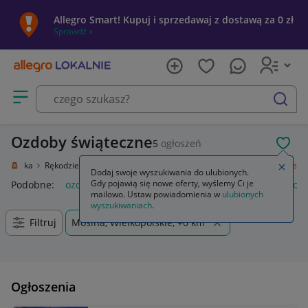
Allegro Smart! Kupuj i sprzedawaj z dostawą za 0 zł
Sprawdź »
Otwórz menu z kategoriami
szukaj
Ozdoby świąteczne
5
ogłoszeń
POL
e i sztuka
Rękodzieło
Przedmioty ręcznie wykonane
Ozdoby świąteczne
Zamkn
Dodaj swoje wyszukiwania do ulubionych.
Gdy pojawią się nowe oferty, wyślemy Ci je
Podobne:
ozdoby świąteczne
ozdoby świąteczne boże narod
mailowo. Ustaw powiadomienia w
ulubionych
wyszukiwaniach
.
Filtruj
Mosina, Wielkopolskie, +0 km
Ogłoszenia