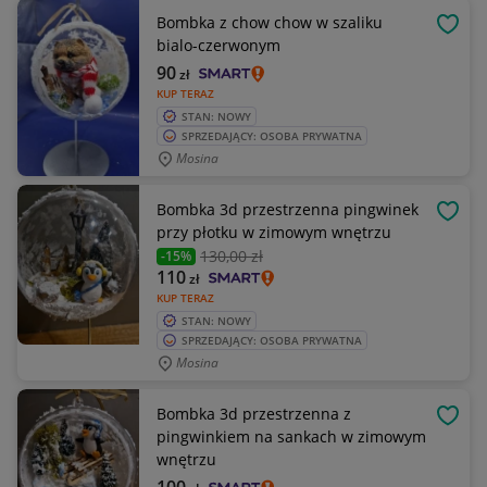
Bombka z chow chow w szaliku
OBSE
bialo-czerwonym
90
zł
KUP TERAZ
STAN: NOWY
SPRZEDAJĄCY: OSOBA PRYWATNA
Mosina
Bombka 3d przestrzenna pingwinek
OBSE
przy płotku w zimowym wnętrzu
130
,00 zł
-15%
110
zł
KUP TERAZ
STAN: NOWY
SPRZEDAJĄCY: OSOBA PRYWATNA
Mosina
Bombka 3d przestrzenna z
OBSE
pingwinkiem na sankach w zimowym
wnętrzu