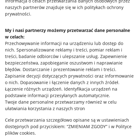
Przydatne informacje
Informacja o celach przetwarzania danych osobowych przez
naszych partnerów znajduje się w ich politykach ochrony
prywatności.
Jak to działa
Napisz do nas
My i nasi partnerzy możemy przetwarzać dane personalne
w celach:
Allegro Gadane dla sprzedających
Przechowywanie informacji na urządzeniu lub dostęp do
Allegro Gadane dla kupujących
nich
.
Spersonalizowane reklamy i treści, pomiar reklam i
treści, badanie odbiorców i ulepszanie usług
.
Zapewnienie
Mapa miejscowości
bezpieczeństwa, zapobieganie oszustwom i naprawianie
błędów
.
Dostarczanie i prezentowanie reklam i treści
.
Informacje prawne
Zapisanie decyzji dotyczących prywatności oraz informowanie
o nich
.
Dopasowanie i łączenie danych z innych źródeł
.
Regulamin
Łączenie różnych urządzeń
.
Identyfikacja urządzeń na
podstawie informacji przesyłanych automatycznie
.
Polityka plików "cookies"
Twoje dane personalne przetwarzamy również w celu
ułatwiania korzystania z naszych stron
Ustawienia plików "cookies"
Cele przetwarzania szczegółowo opisane są w ustawieniach
Udostępnianie lokalizacji
dostępnych pod przyciskiem: “ZMIENIAM ZGODY” i w Polityce
Informacje dla Aktu o Usługach Cyfrowych
plików cookies.