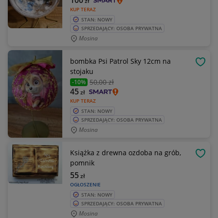
100
zł
KUP TERAZ
STAN: NOWY
SPRZEDAJĄCY: OSOBA PRYWATNA
Mosina
bombka Psi Patrol Sky 12cm na
OBSE
stojaku
50
,00 zł
-10%
45
zł
KUP TERAZ
STAN: NOWY
SPRZEDAJĄCY: OSOBA PRYWATNA
Mosina
Książka z drewna ozdoba na grób,
OBSE
pomnik
55
zł
OGŁOSZENIE
STAN: NOWY
SPRZEDAJĄCY: OSOBA PRYWATNA
Mosina