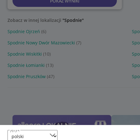
POKAŻ WYNIKI
Zobacz w innej lokalizacji
"Spodnie"
Spodnie Ojrzeń
(6)
Spo
Spodnie Nowy Dwór Mazowiecki
(7)
Spo
Spodnie Wiskitki
(10)
Spo
Spodnie Łomianki
(13)
Spo
Spodnie Pruszków
(47)
Spo
język