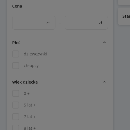
Cena
Sta
zł
–
zł
Płeć
dziewczynki
chłopcy
Wiek dziecka
0 +
5 lat +
7 lat +
8 lat +