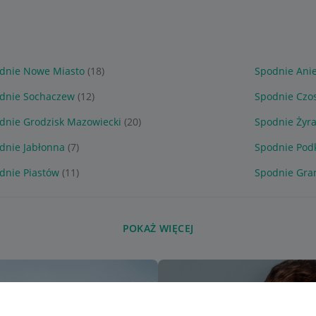
dnie Nowe Miasto
(18)
Spodnie Anie
dnie Sochaczew
(12)
Spodnie Czo
dnie Grodzisk Mazowiecki
(20)
Spodnie Żyr
dnie Jabłonna
(7)
Spodnie Pod
dnie Piastów
(11)
Spodnie Gra
POKAŻ WIĘCEJ