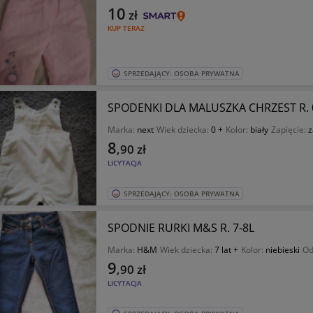
10
zł
KUP TERAZ
SPRZEDAJĄCY: OSOBA PRYWATNA
SPODENKI DLA MALUSZKA CHRZEST R. 
Marka:
next
Wiek dziecka:
0 +
Kolor:
biały
Zapięcie:
z
8
,90
zł
LICYTACJA
SPRZEDAJĄCY: OSOBA PRYWATNA
SPODNIE RURKI M&S R. 7-8L
Marka:
H&M
Wiek dziecka:
7 lat +
Kolor:
niebieski
Od
9
,90
zł
LICYTACJA