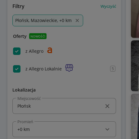
Filtry
Wyczyść
Płońsk, Mazowieckie, +0 km
Oferty
NOWOŚĆ!
z Allegro
z Allegro Lokalnie
5
Lokalizacja
Miejscowość
Promień