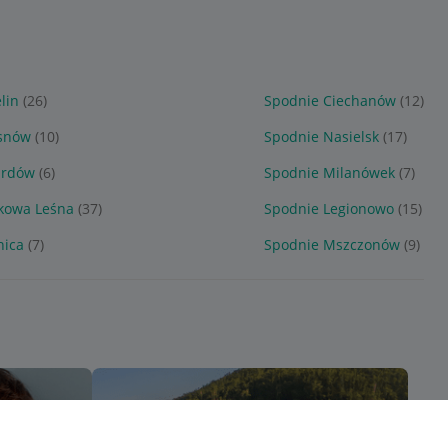
lin
(26)
Spodnie Ciechanów
(12)
snów
(10)
Spodnie Nasielsk
(17)
ardów
(6)
Spodnie Milanówek
(7)
kowa Leśna
(37)
Spodnie Legionowo
(15)
nica
(7)
Spodnie Mszczonów
(9)