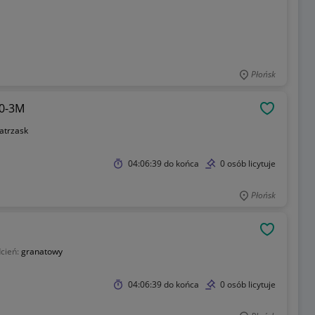
Płońsk
0-3M
OBSERWU
atrzask
04:06:39
do końca
0 osób licytuje
Płońsk
OBSERWU
cień:
granatowy
04:06:39
do końca
0 osób licytuje