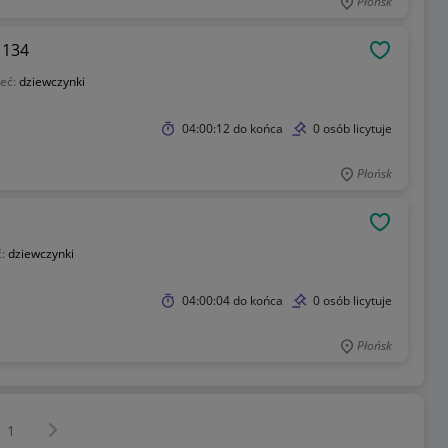
Płońsk
 134
OBSERWU
łeć:
dziewczynki
04:00:12
do końca
0 osób licytuje
Płońsk
OBSERWU
ć:
dziewczynki
04:00:04
do końca
0 osób licytuje
Płońsk
Następna strona
z
1