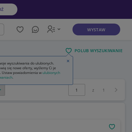
DŹ
WYSTAW
kaj
POLUB WYSZUKIWANIE
Zamknij wskazówkę
oje wyszukiwania do ulubionych.
wią się nowe oferty, wyślemy Ci je
. Ustaw powiadomienia w
ulubionych
waniach
.
Wybierz stronę:
Następna 
z
1
OBSERWU