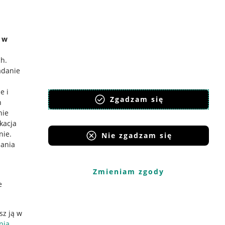
e w
ch
.
adanie
e i
Zgadzam się
h
nie
ikacja
nie
.
Nie zgadzam się
iania
Zmieniam zgody
e
sz ją w
nia