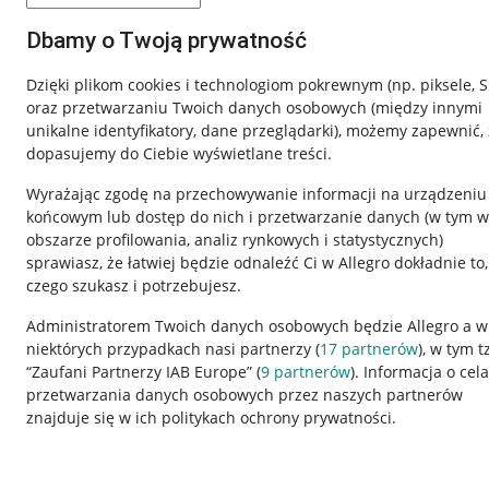
Dbamy o Twoją prywatność
Dzięki plikom cookies i technologiom pokrewnym
(np. piksele, 
oraz przetwarzaniu Twoich danych osobowych
(między innymi
unikalne identyfikatory, dane przeglądarki)
, możemy zapewnić, 
dopasujemy do Ciebie wyświetlane treści.
Wyrażając zgodę na przechowywanie informacji na urządzeniu
końcowym lub dostęp do nich i przetwarzanie danych (w tym w
obszarze profilowania, analiz rynkowych i statystycznych)
sprawiasz, że łatwiej będzie odnaleźć Ci w Allegro dokładnie to,
Nawigacja
czego szukasz i potrzebujesz.
Przydatne informacje
Informacje p
Administratorem Twoich danych osobowych będzie Allegro a w
niektórych przypadkach nasi partnerzy (
17
partnerów
), w tym t
Jak to działa
Regulamin
“Zaufani Partnerzy IAB Europe” (
9
partnerów
). Informacja o cel
Napisz do nas
Polityka plików
przetwarzania danych osobowych przez naszych partnerów
znajduje się w ich politykach ochrony prywatności.
Allegro Gadane dla sprzedających
Ustawienia plik
Allegro Gadane dla kupujących
Udostępnianie l