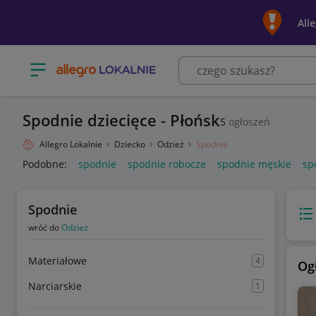
All
Otwórz menu z kategoriami
Spodnie dziecięce - Płońsk
5
ogłoszeń
Allegro Lokalnie
Dziecko
Odzież
Spodnie
Podobne:
spodnie
spodnie robocze
spodnie męskie
sp
Spodnie
Wido
wróć do
Odzież
Materiałowe
4
Og
Narciarskie
1