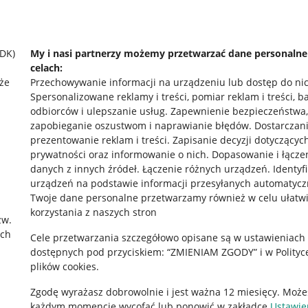
SDK)
My i nasi partnerzy możemy przetwarzać dane personaln
celach:
że
Przechowywanie informacji na urządzeniu lub dostęp do ni
Spersonalizowane reklamy i treści, pomiar reklam i treści, b
odbiorców i ulepszanie usług
.
Zapewnienie bezpieczeństwa,
zapobieganie oszustwom i naprawianie błędów
.
Dostarczani
prezentowanie reklam i treści
.
Zapisanie decyzji dotyczącyc
prywatności oraz informowanie o nich
.
Dopasowanie i łącze
danych z innych źródeł
.
Łączenie różnych urządzeń
.
Identyf
urządzeń na podstawie informacji przesyłanych automatycz
rawne
Pobierz aplikację
Twoje dane personalne przetwarzamy również w celu ułatw
korzystania z naszych stron
zw.
ach
Cele przetwarzania szczegółowo opisane są w ustawieniach
 "cookies"
dostępnych pod przyciskiem: “ZMIENIAM ZGODY” i w Polityc
plików cookies.
ów "cookies"
Zgodę wyrażasz dobrowolnie i jest ważna 12 miesięcy. Może
okalizacji
każdym momencie wycofać lub ponowić w zakładce
Ustawie