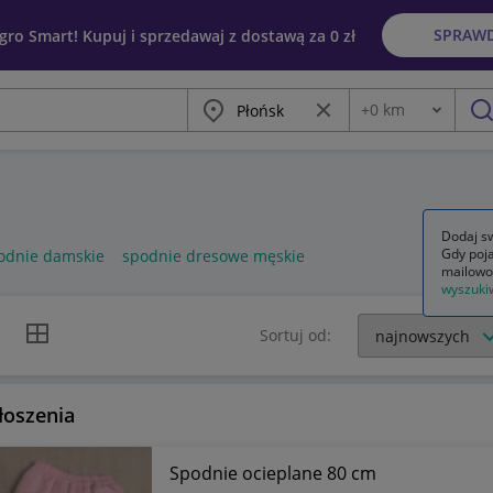
SPRAW
egro Smart! Kupuj i sprzedawaj z dostawą za 0 zł
Miasto
Wyczyść frazę
+
0
km
Odległość
szu
Dodaj sw
Gdy poja
odnie damskie
spodnie dresowe męskie
mailowo
wyszuki
k listy
Widok siatki
Sortuj od:
łoszenia
Spodnie ocieplane 80 cm