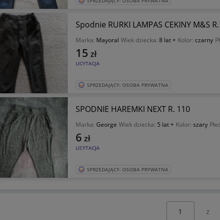
SPRZEDAJĄCY: OSOBA PRYWATNA
Spodnie RURKI LAMPAS CEKINY M&S R.
Marka:
Mayoral
Wiek dziecka:
8 lat +
Kolor:
czarny
P
15
zł
LICYTACJA
SPRZEDAJĄCY: OSOBA PRYWATNA
SPODNIE HAREMKI NEXT R. 110
Marka:
George
Wiek dziecka:
5 lat +
Kolor:
szary
Płe
6
zł
LICYTACJA
SPRZEDAJĄCY: OSOBA PRYWATNA
Wybierz stronę: