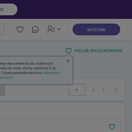
DŹ
WYSTAW
kaj
POLUB WYSZUKIWANIE
Zamknij wskazówkę
oje wyszukiwania do ulubionych.
wią się nowe oferty, wyślemy Ci je
. Ustaw powiadomienia w
ulubionych
waniach
.
Wybierz stronę:
Następna 
z
1
OBSERWU