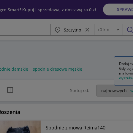
SPRAW
egro Smart! Kupuj i sprzedawaj z dostawą za 0 zł
Miasto
Wyczyść frazę
+
0
km
Odległość
szu
Dodaj sw
Gdy poja
odnie damskie
spodnie dresowe męskie
mailowo
wyszuki
k listy
Widok siatki
Sortuj od:
łoszenia
Spodnie zimowa Reima140