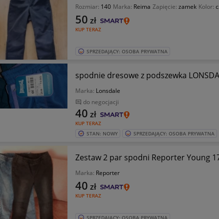
Rozmiar:
140
Marka:
Reima
Zapięcie:
zamek
Kolor:
c
50
zł
KUP TERAZ
SPRZEDAJĄCY: OSOBA PRYWATNA
spodnie dresowe z podszewka LONSDAL
Marka:
Lonsdale
do negocjacji
40
zł
KUP TERAZ
STAN: NOWY
SPRZEDAJĄCY: OSOBA PRYWATNA
Zestaw 2 par spodni Reporter Young 1
Marka:
Reporter
40
zł
KUP TERAZ
SPRZEDAJĄCY: OSOBA PRYWATNA