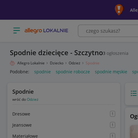
All
Otwórz menu z kategoriami
Spodnie dziecięce - Szczytno
3
ogłoszenia
Allegro Lokalnie
Dziecko
Odzież
Spodnie
Podobne:
spodnie
spodnie robocze
spodnie męskie
sp
Spodnie
Wido
wróć do
Odzież
Dresowe
1
Og
Jeansowe
1
Materiałowe
1