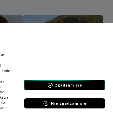
e w
ch
.
adanie
e i
Zgadzam się
h
nie
ikacja
nie
.
Nie zgadzam się
iania