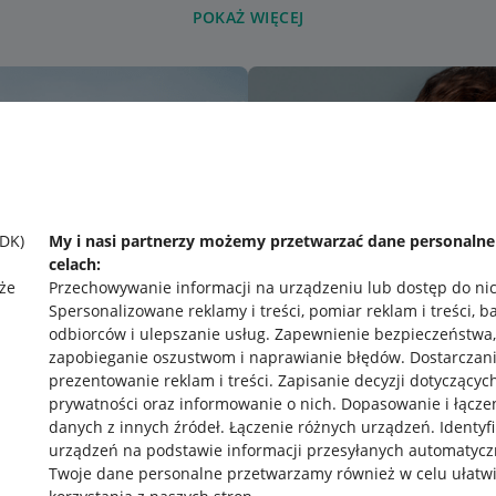
POKAŻ WIĘCEJ
SDK)
My i nasi partnerzy możemy przetwarzać dane personaln
celach:
że
Przechowywanie informacji na urządzeniu lub dostęp do ni
Spersonalizowane reklamy i treści, pomiar reklam i treści, b
odbiorców i ulepszanie usług
.
Zapewnienie bezpieczeństwa,
zapobieganie oszustwom i naprawianie błędów
.
Dostarczani
prezentowanie reklam i treści
.
Zapisanie decyzji dotyczącyc
prywatności oraz informowanie o nich
.
Dopasowanie i łącze
danych z innych źródeł
.
Łączenie różnych urządzeń
.
Identyf
urządzeń na podstawie informacji przesyłanych automatycz
rawne
Pobierz aplikację
Twoje dane personalne przetwarzamy również w celu ułatw