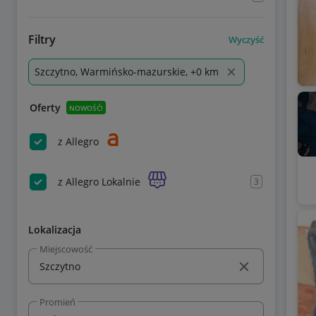
Filtry
Wyczyść
Szczytno, Warmińsko-mazurskie, +0 km
Oferty
NOWOŚĆ!
z Allegro
z Allegro Lokalnie
3
Lokalizacja
Miejscowość
Promień