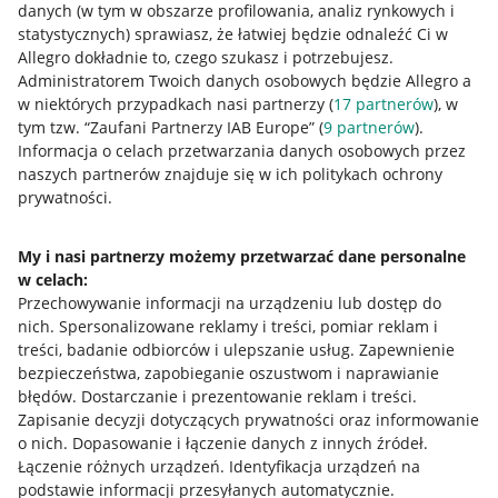
danych (w tym w obszarze profilowania, analiz rynkowych i
statystycznych) sprawiasz, że łatwiej będzie odnaleźć Ci w
Allegro dokładnie to, czego szukasz i potrzebujesz.
Administratorem Twoich danych osobowych będzie Allegro a
w niektórych przypadkach nasi partnerzy (
17
partnerów
), w
tym tzw. “Zaufani Partnerzy IAB Europe” (
9
partnerów
).
Przydatne informacje
Informacja o celach przetwarzania danych osobowych przez
naszych partnerów znajduje się w ich politykach ochrony
prywatności.
Jak to działa
Napisz do nas
My i nasi partnerzy możemy przetwarzać dane personalne
w celach:
Allegro Gadane dla sprzedających
Przechowywanie informacji na urządzeniu lub dostęp do
Allegro Gadane dla kupujących
nich
.
Spersonalizowane reklamy i treści, pomiar reklam i
treści, badanie odbiorców i ulepszanie usług
.
Zapewnienie
Mapa miejscowości
bezpieczeństwa, zapobieganie oszustwom i naprawianie
błędów
.
Dostarczanie i prezentowanie reklam i treści
.
Informacje prawne
Zapisanie decyzji dotyczących prywatności oraz informowanie
o nich
.
Dopasowanie i łączenie danych z innych źródeł
.
Regulamin
Łączenie różnych urządzeń
.
Identyfikacja urządzeń na
podstawie informacji przesyłanych automatycznie
.