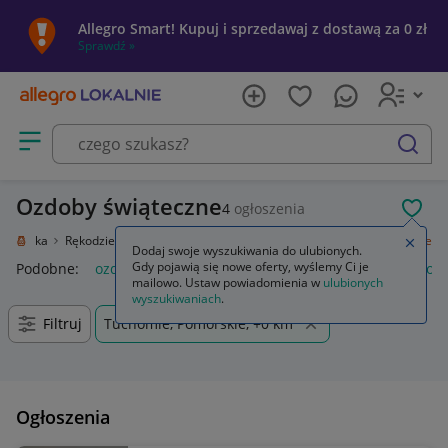
Allegro Smart! Kupuj i sprzedawaj z dostawą za 0 zł
Sprawdź »
Otwórz menu z kategoriami
szukaj
Ozdoby świąteczne
4
ogłoszenia
POL
e i sztuka
Rękodzieło
Przedmioty ręcznie wykonane
Ozdoby świąteczne
Zamkn
Dodaj swoje wyszukiwania do ulubionych.
Gdy pojawią się nowe oferty, wyślemy Ci je
Podobne:
ozdoby świąteczne
ozdoby świąteczne boże narod
mailowo. Ustaw powiadomienia w
ulubionych
wyszukiwaniach
.
Filtruj
Tuchomie, Pomorskie, +0 km
Ogłoszenia