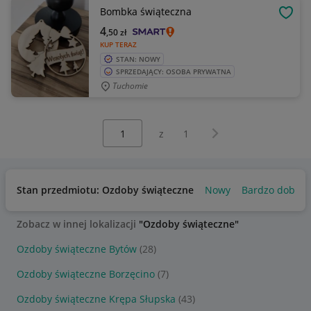
Bombka świąteczna
OBSE
4
,50
zł
KUP TERAZ
STAN: NOWY
SPRZEDAJĄCY: OSOBA PRYWATNA
Tuchomie
Wybierz stronę:
Następna strona
z
1
Stan przedmiotu: Ozdoby świąteczne
Nowy
Bardzo dobry
Zobacz w innej lokalizacji
"Ozdoby świąteczne"
Ozdoby świąteczne Bytów
(28)
Ozdoby świąteczne Borzęcino
(7)
Ozdoby świąteczne Krępa Słupska
(43)