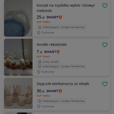
Koszyk na szydełku wybór różowy/
OBSE
niebieski
25
zł
KUP TERAZ
SPRZEDAJĄCY: OSOBA PRYWATNA
Tuchomie
Aniołki rekodzieło
OBSE
7
zł
KUP TERAZ
STAN: NOWY
SPRZEDAJĄCY: OSOBA PRYWATNA
Tuchomie
Zajączek wielkanocny ze sklejki
OBSE
30
zł
KUP TERAZ
SPRZEDAJĄCY: OSOBA PRYWATNA
Tuchomie