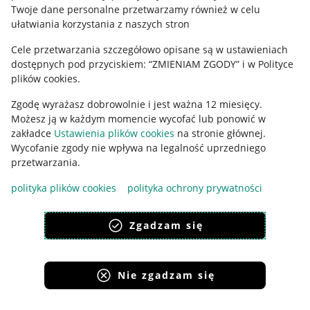
Polityka plików "cookies"
Twoje dane personalne przetwarzamy również w celu
ułatwiania korzystania z naszych stron
Ustawienia plików "cookies"
Cele przetwarzania szczegółowo opisane są w ustawieniach
Udostępnianie lokalizacji
dostępnych pod przyciskiem: “ZMIENIAM ZGODY” i w Polityce
Informacje dla Aktu o Usługach Cyfrowych
plików cookies.
Zgodę wyrażasz dobrowolnie i jest ważna 12 miesięcy.
Pobierz aplikację
Możesz ją w każdym momencie wycofać lub ponowić w
zakładce
Ustawienia plików cookies
na stronie głównej.
Wycofanie zgody nie wpływa na legalność uprzedniego
przetwarzania.
polityka plików cookies
polityka ochrony prywatności
Zgadzam się
Nie zgadzam się
Korzystanie z serwisu oznacza akceptację
regulaminu
.